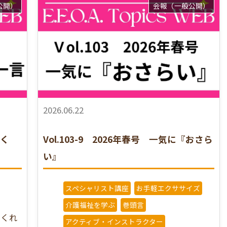
公開）
会報（一般公開）
2026.06.22
聞く
Vol.103-9 2026年春号 一気に『おさら
い』
スペシャリスト講座
お手軽エクササイズ
介護福祉を学ぶ
巻頭言
をくれ
アクティブ・インストラクター