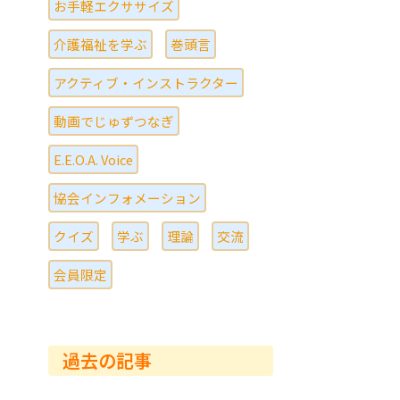
お手軽エクササイズ
介護福祉を学ぶ
巻頭言
アクティブ・インストラクター
動画でじゅずつなぎ
E.E.O.A. Voice
協会インフォメーション
クイズ
学ぶ
理論
交流
会員限定
過去の記事