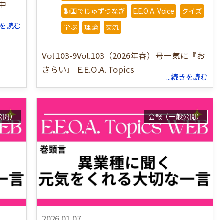
中
動画でじゅずつなぎ
E.E.O.A. Voice
クイズ
続きを読む
学ぶ
理論
交流
Vol.103-9Vol.103（2026年春）号一気に『お
さらい』 E.E.O.A. Topics
...続きを読む
公開）
会報（一般公開）
2026.01.07