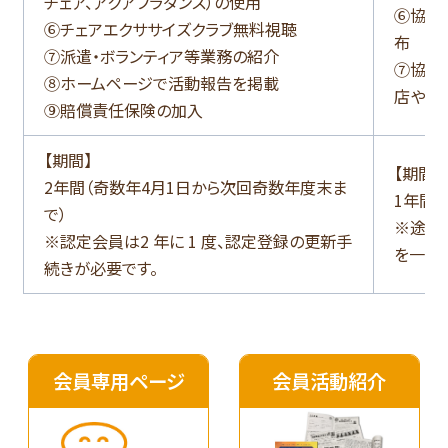
チェア、アクアフラダンス）の使用
⑥協会
⑥チェアエクササイズクラブ無料視聴
布
⑦派遣・ボランティア等業務の紹介
⑦協会
⑧ホームページで活動報告を掲載
店や広
⑨賠償責任保険の加入
【期間】
【期間】
2年間（奇数年4月1日から次回奇数年度末ま
1年間
で）
※途中
※認定会員は2 年に 1 度、認定登録の更新手
を一括
続きが必要です。
会員専用ページ
会員活動紹介