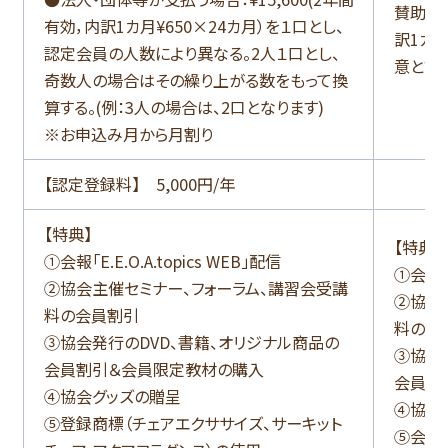
賛助会員
有効，内訳1カ月¥650×24カ月）を１口とし、
訳1カ月
認定会員の人数により異なる。2人１口とし、
意とする
奇数人の場合はその繰り上がる数をもって換
算する。(例：3人の場合は、2口となります)
※お申込み月から月割り
【認定登録料】 5,000円/年
【特典】
【特典】
①会報「E.E.O.A.topics WEB」配信
①会報「E
②協会主催セミナー、フォーラム、講習会受講
②協会
料の会員割引
料の会
③協会発行のDVD、書籍、オリジナル商品の
③協会
会員割引＆会員限定教材の購入
会員割
④協会グッズの贈呈
④協会
⑤登録商標（チェアエクササイズ、サーキット
⑤会報