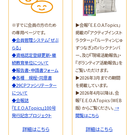
▶会報「E.E.O.A.Topics」
※すでに会員の方のため
掲載の『アクティブインスト
の専用ページです。
ラクター』・『ルーティンじゅ
◆会員管理システム「ぜぶ
ずつなぎ』のバックナンバ
らる」
ー、及び『現場活動報告』・
◆資格認定登録更新・継
『ボランティア活動報告』を
続教育単位について
ご覧いただけます。
◆報告書・申請書フォーム
▶2026年3月までの期間
◆各種 規程・同意書
を掲載しています。
◆29CPファシリテーター
▶2026年4月以降は、会
について
報「E.E.O.A.Topics（WEB
◆会報誌
版）からご覧ください。
→
『E.E.O.A.Topics』100号
閲覧はこちら
発行記念プロジェクト
詳細はこちら
詳細はこちら