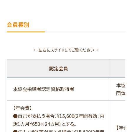
会員種別
← 左右にスライドしてご覧ください →
認定会員
本協会
本協会指導者認定資格取得者
団体
【年会費】
●自己が支払う場合：¥15,600(2年間有効，内
訳1カ月¥650×24カ月）とする。
【年会費
●法人・団体等が支払う場合：¥15,600(2年間