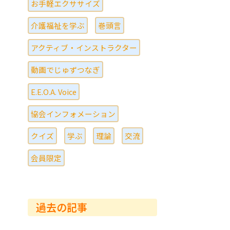
お手軽エクササイズ
介護福祉を学ぶ
巻頭言
アクティブ・インストラクター
動画でじゅずつなぎ
E.E.O.A. Voice
協会インフォメーション
クイズ
学ぶ
理論
交流
会員限定
過去の記事