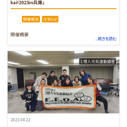
kai!2023in兵庫」
開催報告
元気kai!
開催概要
...続きを読む
１億人元気運動協会
2023.04.22