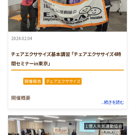
2024.02.04
チェアエクササイズ基本講習 「チェアエクササイズ4時
間セミナーin東京」
開催報告
チェアエクササイズ
開催概要
...続きを読む
１億人元気運動協会