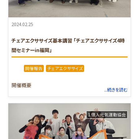
2024.02.25
チェアエクササイズ基本講習 「チェアエクササイズ4時
間セミナーin福岡」
開催報告
チェアエクササイズ
開催概要
...続きを読む
１億人元気運動協会