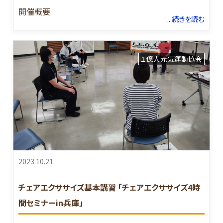
開催概要
...続きを読む
１億人元気運動協会
2023.10.21
チェアエクササイズ基本講習 「チェアエクササイズ4時
間セミナーin兵庫」