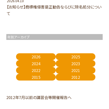
2026.04.10
【お知らせ】商標権侵害是正勧告ならびに除名処分につい
て
年別アーカイブ
2026
2025
2024
2023
2022
2021
2015
2012
2012年7月以前の講習会等開催報告へ