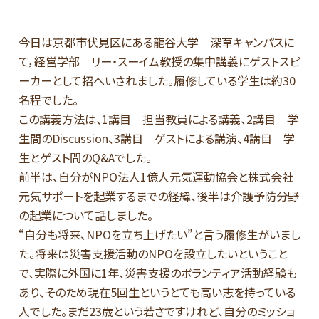
今日は京都市伏見区にある龍谷大学 深草キャンパスに
て，経営学部 リー・スーイム教授の集中講義にゲストスピ
ーカーとして招へいされました。履修している学生は約30
名程でした。
この講義方法は、1講目 担当教員による講義、2講目 学
生間のDiscussion、3講目 ゲストによる講演、4講目 学
生とゲスト間のQ&Aでした。
前半は、自分がNPO法人1億人元気運動協会と株式会社
元気サポートを起業するまでの経緯、後半は介護予防分野
の起業について話しました。
“自分も将来、NPOを立ち上げたい”と言う履修生がいまし
た。将来は災害支援活動のNPOを設立したいということ
で、実際に外国に1年、災害支援のボランティア活動経験も
あり、そのため現在5回生というとても高い志を持っている
人でした。まだ23歳という若さですけれど、自分のミッショ