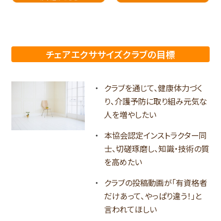
チェアエクササイズクラブの目標
クラブを通じて、健康体力づく
り、介護予防に取り組み元気な
人を増やしたい
本協会認定インストラクター同
士、切磋琢磨し、知識・技術の質
を高めたい
クラブの投稿動画が「有資格者
だけあって、やっぱり違う！」と
言われてほしい