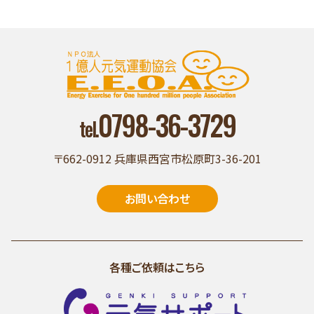
0798-36-3729
tel.
〒662-0912 兵庫県西宮市松原町3-36-201
お問い合わせ
各種ご依頼はこちら